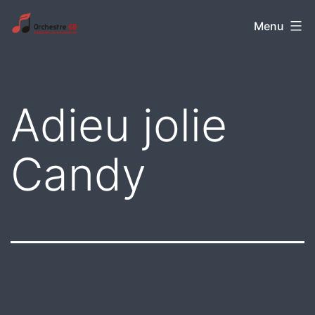
Aller
Orchestre
Menu
au
68
contenu
Adieu jolie
Candy