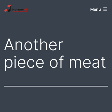
Aller
Orchestre
Menu
au
68
contenu
Another
piece of meat