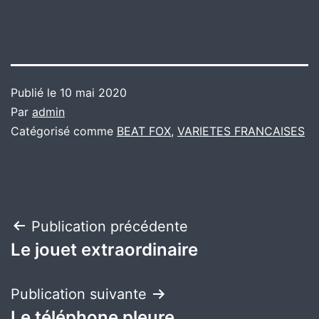
Publié le
10 mai 2020
Par
admin
Catégorisé comme
BEAT FOX
,
VARIETES FRANCAISES
Navigation
Publication précédente
Le jouet extraordinaire
de
l’article
Publication suivante
Le téléphone pleure