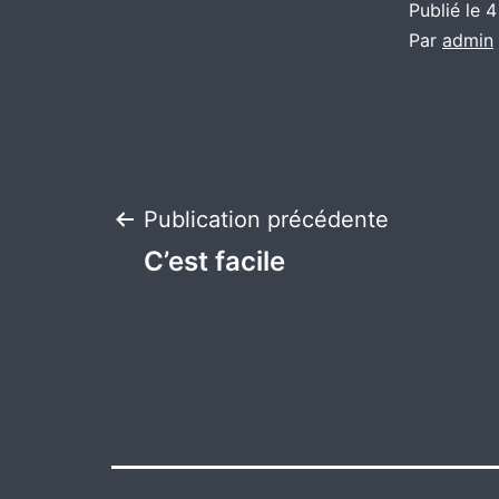
Publié le
4
Par
admin
Navigation
Publication précédente
C’est facile
de
l’article