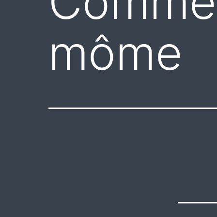
Comme q
môme