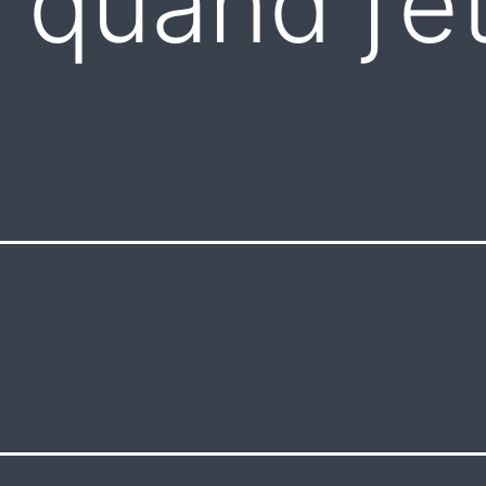
uand j’ét