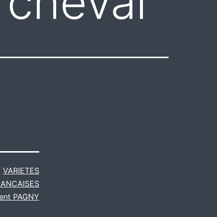
cheval
,
VARIETES
RANCAISES
rent PAGNY