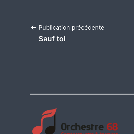
Navigation
Publication précédente
Sauf toi
de
l’article