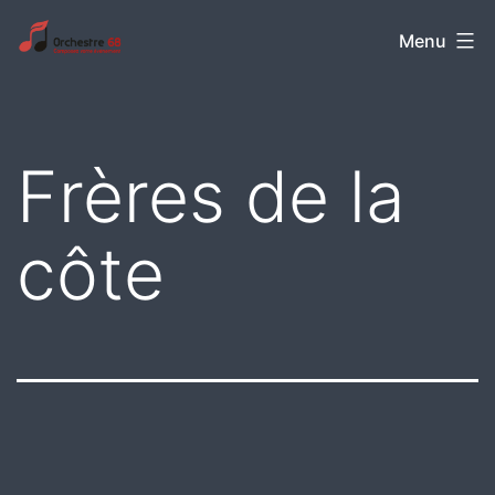
Aller
Orchestre
Menu
au
68
contenu
Frères de la
côte