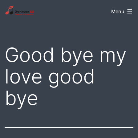
Aller
Orchestre
Menu
au
68
contenu
Good bye my
love good
bye