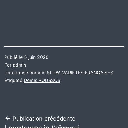
Publié le
5 juin 2020
Par
admin
Catégorisé comme
SLOW
,
VARIETES FRANCAISES
Étiqueté
Demis ROUSSOS
Navigation
Publication précédente
Longtemps je t’aimerai