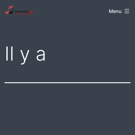
Aller
Orchestre
Menu
au
68
contenu
Il y a