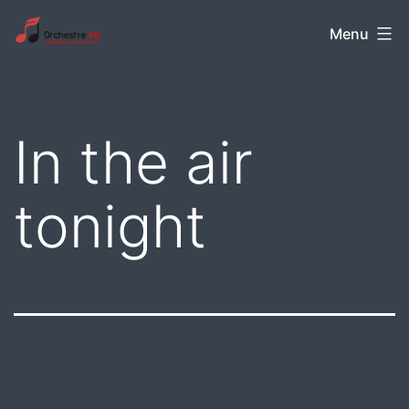
Aller
Orchestre
Menu
au
68
contenu
In the air
tonight