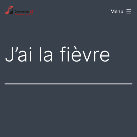
Aller
Orchestre
Menu
au
68
contenu
J’ai la fièvre