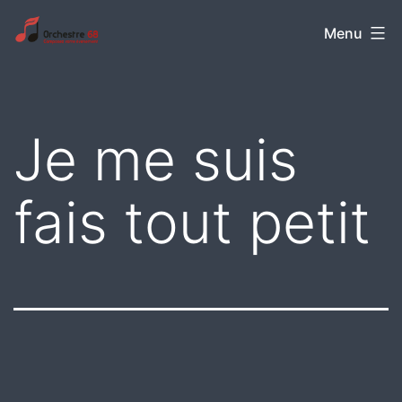
Aller
Orchestre
Menu
au
68
contenu
Je me suis
fais tout petit