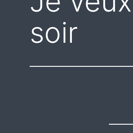
Je veux
soir