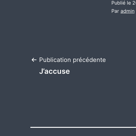
Publié le
2
Par
admin
Navigation
Publication précédente
J’accuse
de
l’article