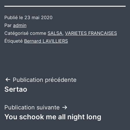
Publié le
23 mai 2020
Par
admin
Catégorisé comme
SALSA
,
VARIETES FRANCAISES
Étiqueté
Bernard LAVILLIERS
Navigation
Publication précédente
Sertao
de
l’article
Publication suivante
You schook me all night long