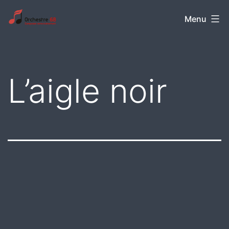
Aller
Orchestre
Menu
au
68
contenu
L’aigle noir