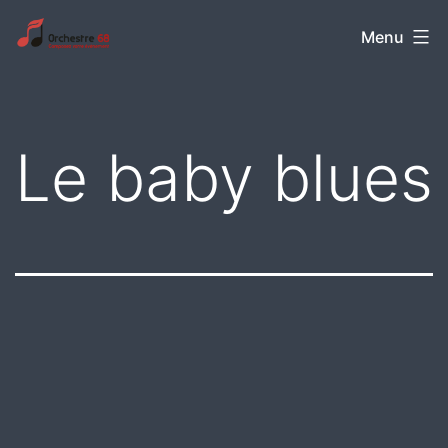
Aller
Orchestre
Menu
au
68
contenu
Le baby blues