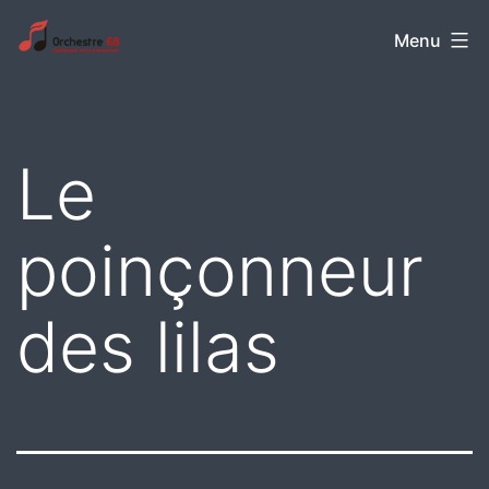
Aller
Orchestre
Menu
au
68
contenu
Le
poinçonneur
des lilas