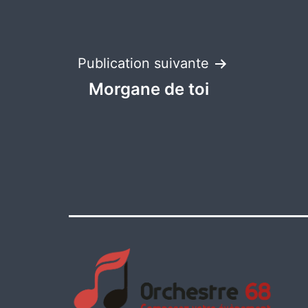
Navigation
Publication suivante
Morgane de toi
de
l’article