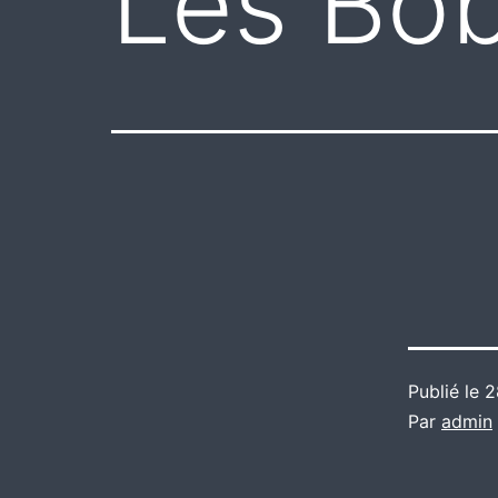
Les Bo
Publié le
2
Par
admin