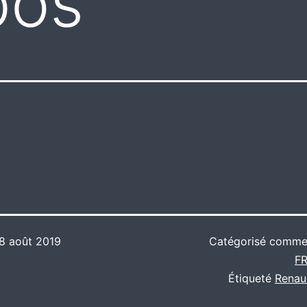
bos
8 août 2019
Catégorisé comm
F
Étiqueté
Rena