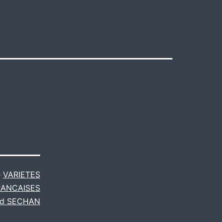
e
VARIETES
RANCAISES
ud SECHAN