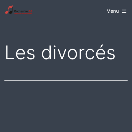
Aller
Orchestre
Menu
au
68
contenu
Les divorcés