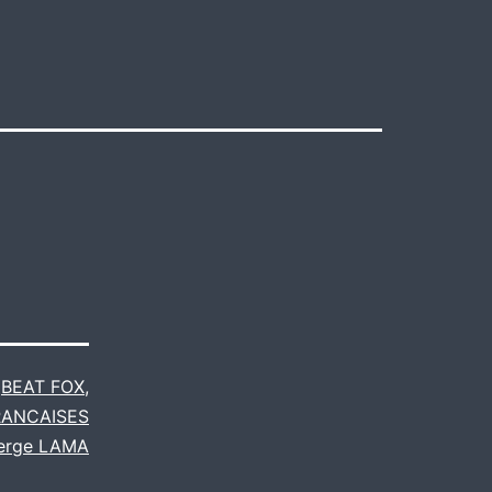
e
BEAT FOX
,
RANCAISES
erge LAMA