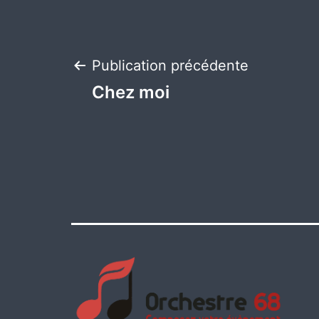
Navigation
Publication précédente
Chez moi
de
l’article