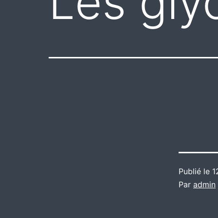
Les gly
Publié le
1
Par
admin