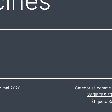
cines
2 mai 2020
Catégorisé comm
VARIETES F
Étiqueté
S