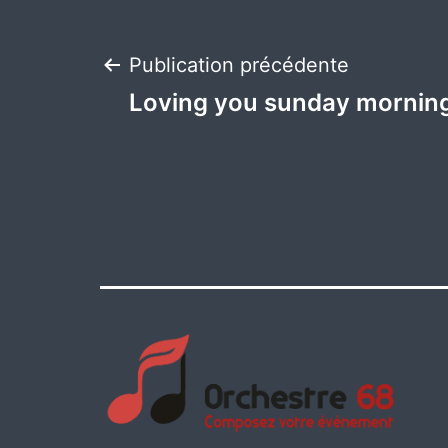
Navigation
Publication précédente
Loving you sunday mornin
de
l’article