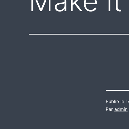
Make it 
Publié le
1
Par
admin