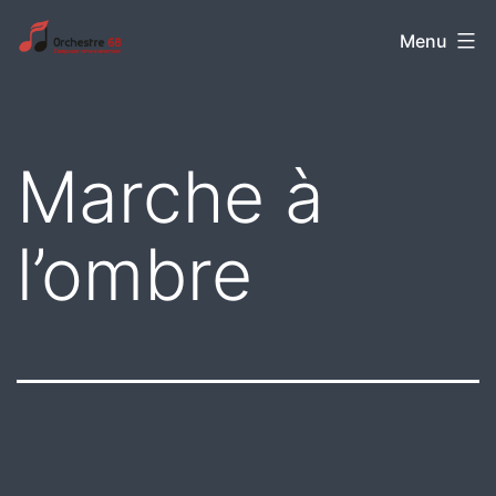
Aller
Orchestre
Menu
au
68
contenu
Marche à
l’ombre