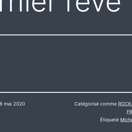
nier rêve
8 mai 2020
Catégorisé comme
ROCK
F
Étiqueté
Mich