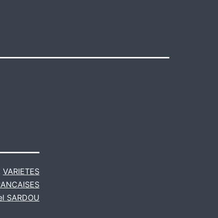
,
VARIETES
RANCAISES
el SARDOU