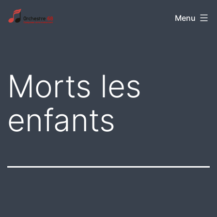
Aller
Orchestre
Menu
au
68
contenu
Morts les
enfants