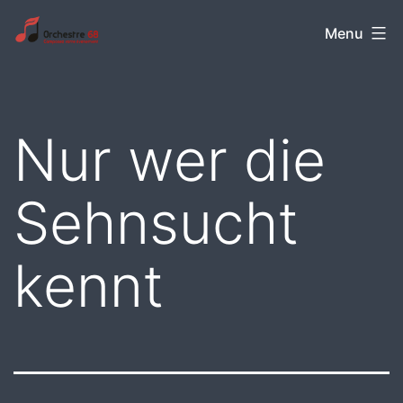
Aller
Orchestre
Menu
au
68
contenu
Nur wer die
Sehnsucht
kennt