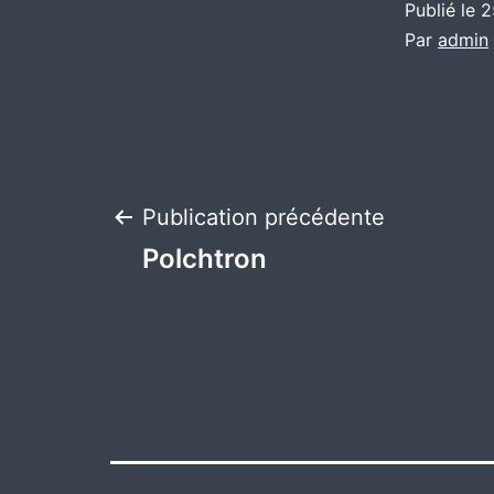
Publié le
2
Par
admin
Navigation
Publication précédente
Polchtron
de
l’article