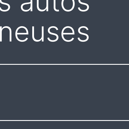
s autos
neuses