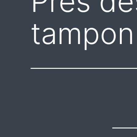
Près de
tampon