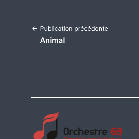
Navigation
Publication précédente
Animal
de
l’article