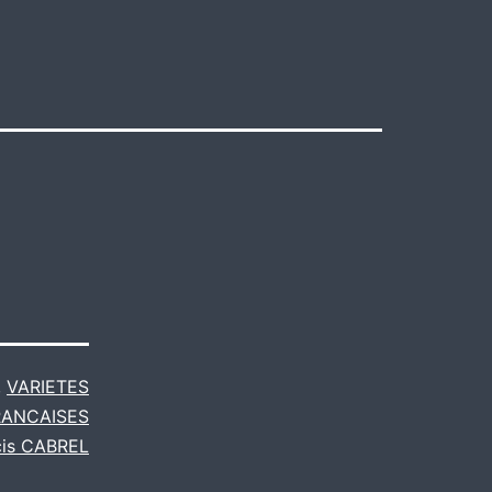
,
VARIETES
RANCAISES
cis CABREL