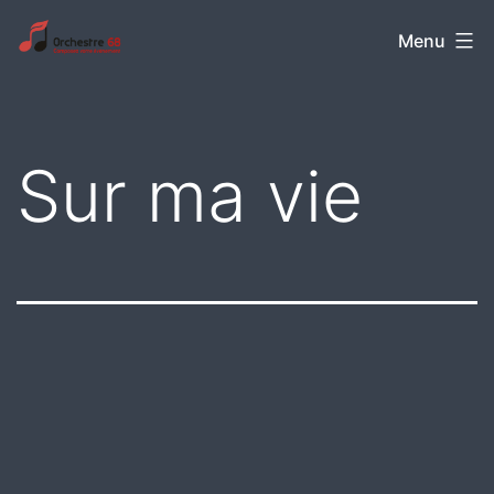
Aller
Orchestre
Menu
au
68
contenu
Sur ma vie