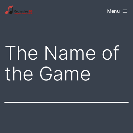
Aller
Orchestre
Menu
au
68
contenu
The Name of
the Game