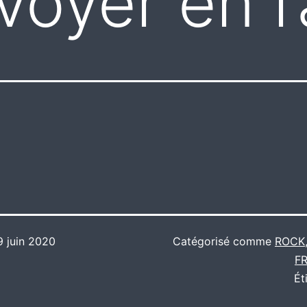
oyer en l’
9 juin 2020
Catégorisé comme
ROCK
F
Ét