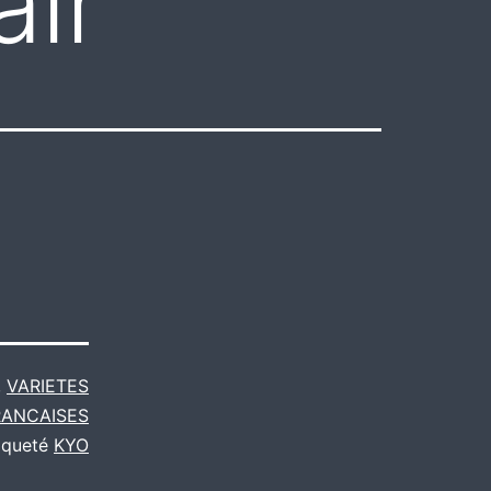
air
,
VARIETES
RANCAISES
iqueté
KYO