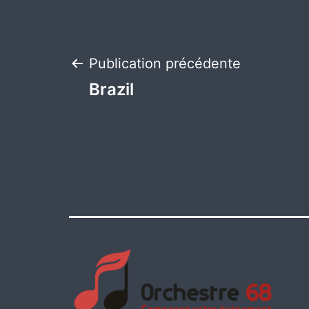
Navigation
Publication précédente
Brazil
de
l’article