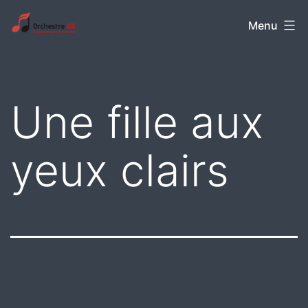
Aller
Orchestre
Menu
au
68
contenu
Une fille aux
yeux clairs