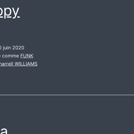
ppy
0 juin 2020
sé comme
FUNK
harrell WILLIAMS
la