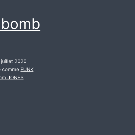
xbomb
 juillet 2020
sé comme
FUNK
om JONES