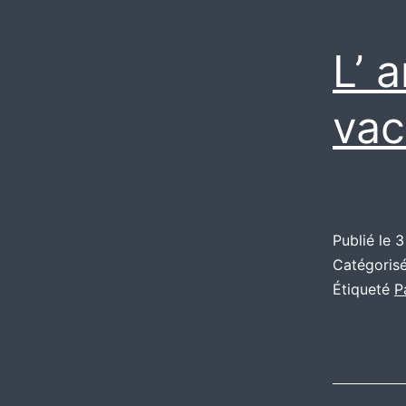
L’ 
vac
Publié le
3
Catégori
Étiqueté
P