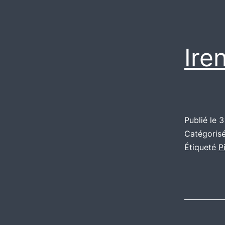
Ire
Publié le
3
Catégori
Étiqueté
P