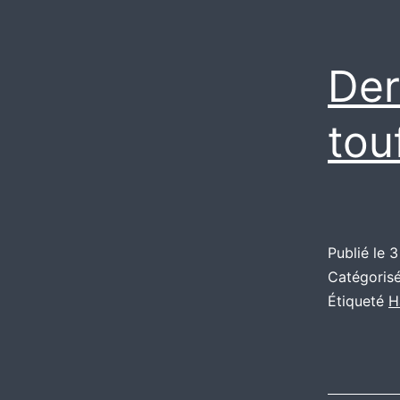
Der
touf
Publié le
3
Catégori
Étiqueté
H