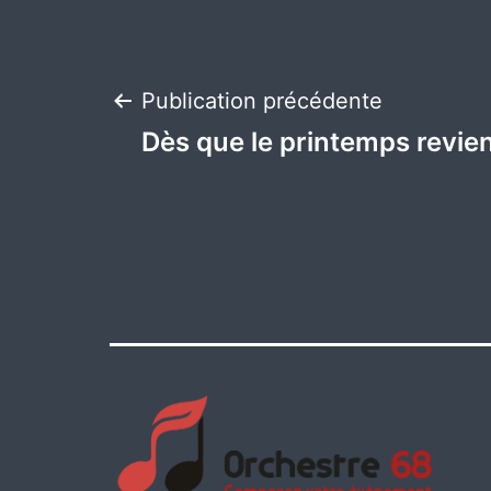
Navigation
Publication précédente
Dès que le printemps revie
de
l’article