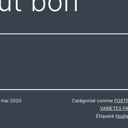
out bon
 mai 2020
Catégorisé comme
FOXT
VARIETES F
Étiqueté
Hugh