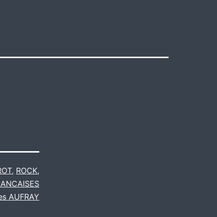
ROT
,
ROCK
,
RANCAISES
es AUFRAY