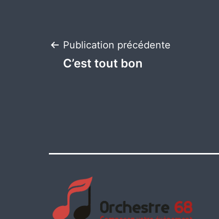
Navigation
Publication précédente
C’est tout bon
de
l’article