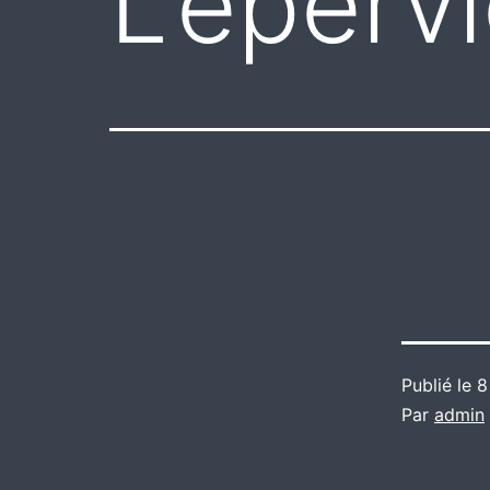
L’épervi
Publié le
8
Par
admin