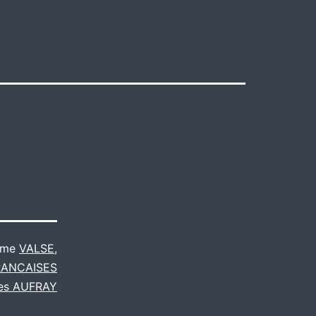
mme
VALSE
,
RANCAISES
es AUFRAY