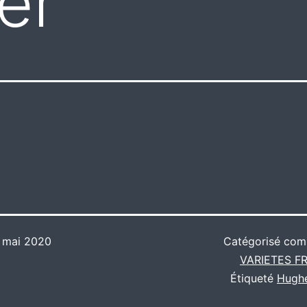
er
 mai 2020
Catégorisé co
VARIETES F
Étiqueté
Hugh