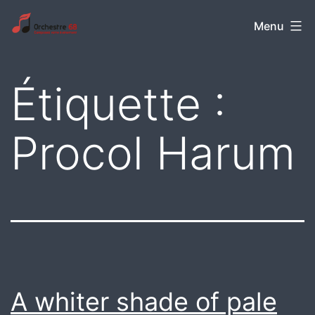
Aller
Orchestre
Menu
au
68
contenu
Étiquette :
Procol Harum
A whiter shade of pale