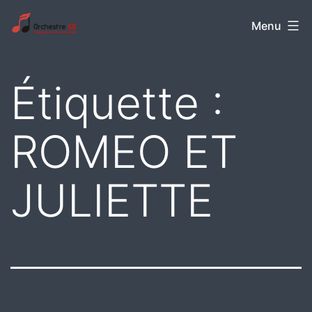
Aller
Orchestre
Menu
au
68
contenu
Étiquette :
ROMEO ET
JULIETTE